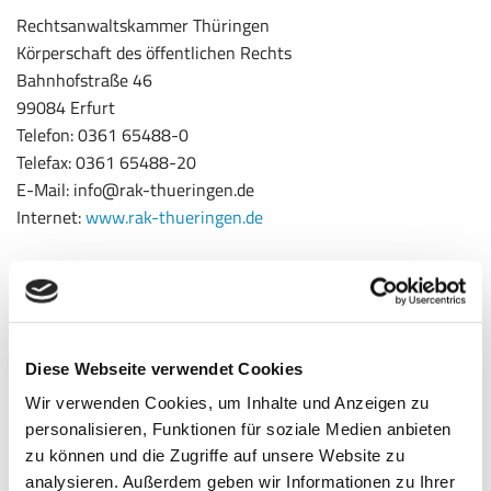
Rechtsanwaltskammer Thüringen
Körperschaft des öffentlichen Rechts
Bahnhofstraße 46
99084 Erfurt
Telefon: 0361 65488-0
Telefax: 0361 65488-20
E-Mail: info@rak-thueringen.de
Internet:
www.rak-thueringen.de
Angaben zur Berufshaftpflichtversicherung
Markel Insurance SE
Sophienstraße 26
80333 München
Diese Webseite verwendet Cookies
Wir verwenden Cookies, um Inhalte und Anzeigen zu
Berufsrechtlichen Regelungen
personalisieren, Funktionen für soziale Medien anbieten
Für die Tätigkeit von Rechtsanwälten in der Bundesrepublik
zu können und die Zugriffe auf unsere Website zu
Deutschland gelten folgende
analysieren. Außerdem geben wir Informationen zu Ihrer
berufsrechtlichen Regelungen: