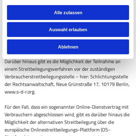
Bei Streitigkeiten zwischen Rechtsanwälten und ihren
Auftraggebern besteht auf Antrag die Möglichkeit der
Alle zulassen
außergerichtlichen Streitschlichtung bei der regionalen
Rechtsanwaltskammer Thüringen (gemäß § 73 Abs. 2 Nr. 3
Auswahl erlauben
i.V.m. § 73 Abs. 5 BRAO) oder bei der Schlichtungsstelle der
Rechtsanwaltschaft (§ 191f BRAO) bei der
Bundesrechtsanwaltskammer, im Internet zu finden über die
Ablehnen
Homepage der Bundesrechtsanwaltskammer (www.brak.de).
Darüber hinaus gibt es die Möglichkeit der Teilnahme an
einem Streitbeilegungsverfahren vor der zuständigen
Verbraucherstreitbeilegungsstelle – hier: Schlichtungsstelle
der Rechtsanwaltschaft, Neue Grünstraße 17, 10179 Berlin,
www.s-d-r.org.
Für den Fall, dass ein sogenannter Online-Dienstvertrag mit
Verbrauchern abgeschlossen wird, gibt es darüber hinaus die
Möglichkeit der alternativen Streitbeilegung über die
europäische Onlinestreitbeilegungs-Plattform (OS-